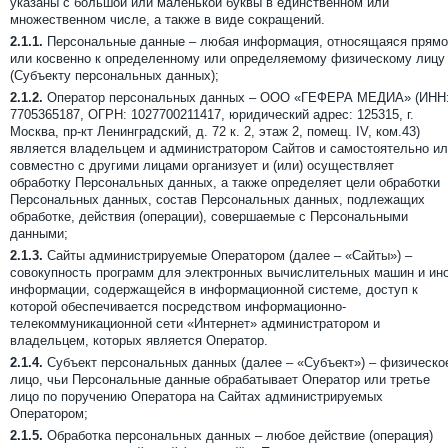
указаны с большой или маленькой буквы в единственном или
множественном числе, а также в виде сокращений.
2.1.1.
Персональные данные – любая информация, относящаяся прямо
или косвенно к определенному или определяемому физическому лицу
(Субъекту персональных данных);
2.1.2.
Оператор персональных данных – ООО «ГЕФЕРА МЕДИА» (ИНН
7705365187, ОГРН: 1027700211417, юридический адрес: 125315, г.
Москва, пр-кт Ленинградский, д. 72 к. 2, этаж 2, помещ. IV, ком.43)
является владельцем и администратором Сайтов и самостоятельно и
совместно с другими лицами организует и (или) осуществляет
обработку Персональных данных, а также определяет цели обработки
Персональных данных, состав Персональных данных, подлежащих
обработке, действия (операции), совершаемые с Персональными
данными;
2.1.3.
Сайты администрируемые Оператором (далее – «Сайты») –
совокупность программ для электронных вычислительных машин и ин
информации, содержащейся в информационной системе, доступ к
которой обеспечивается посредством информационно-
телекоммуникационной сети «Интернет» администратором и
владельцем, которых является Оператор.
2.1.4.
Субъект персональных данных (далее – «Субъект») – физическо
лицо, чьи Персональные данные обрабатывает Оператор или третье
лицо по поручению Оператора на Сайтах администрируемых
Оператором;
2.1.5.
Обработка персональных данных – любое действие (операция)