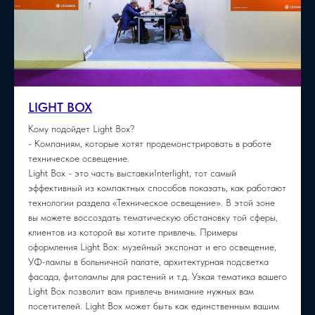
LIGHT BOX
Кому подойдет Light Box?
- Компаниям, которые хотят продемонстрировать в работе
техническое освещение.
Light Box - это часть выставкиInterlight, тот самый
эффективный из компактных способов показать, как работают
технологии раздела «Техническое освещение». В этой зоне
вы можете воссоздать тематическую обстановку той сферы,
клиентов из которой вы хотите привлечь. Примеры
оформления Light Box: музейный экспонат и его освещение,
УФ-лампы в больничной палате, архитектурная подсветка
фасада, фитолампы для растений и т.д. Узкая тематика вашего
Light Box позволит вам привлечь внимание нужных вам
посетителей. Light Box может быть как единственным вашим