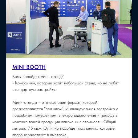
MINI BOOTH
Кому подойдет мини-стенд?
- Компаниям, которые хотят небольшой стенд, но не любят
стандартную застройку.
Мини-стенды – это ещё один формат, который
предоставляется "под ключ". Индивидуальная застройка с
подсобным помещением, электроподключение и помощь в
монтаже вашей продукции включены в стоимость. Общий
метраж: 7.5 кв.м. Отлично подойдет компаниям, которые
впервые участвует в выставке.