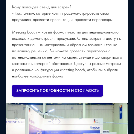
Кому подойдет стенд для встреч?
- Компаниям, которые хотят продемонстрировать свою
продукцию, провести презентации, провести переговоры.
Meeting booth – новый формат участия для индивидуального
подхода к демонстрации продукции. Стенд закрыт и доступ к
презентационным материалам и образцам возможен только
по вашему решению. Вы можете провести переговоры с
потенциальными клиентами на своем стенде и договориться о
контракте в камерной обстановке. Доступны разные метражи
и различные конфигурации Meeting booth, чтобы вы выбрали
наиболее комфортный формат.
ЗАПРОСИТЬ ПОДРОБНОСТИ И СТОИМОСТЬ