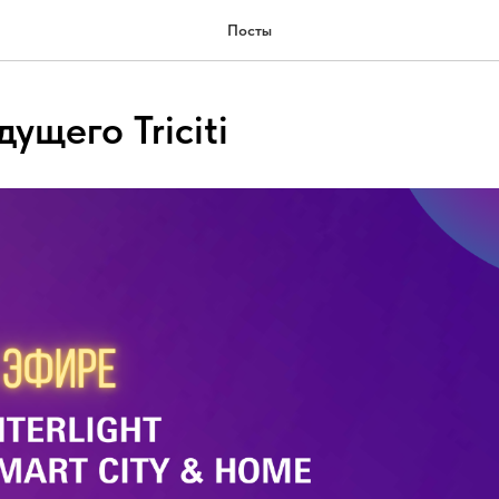
Посты
ущего Triciti