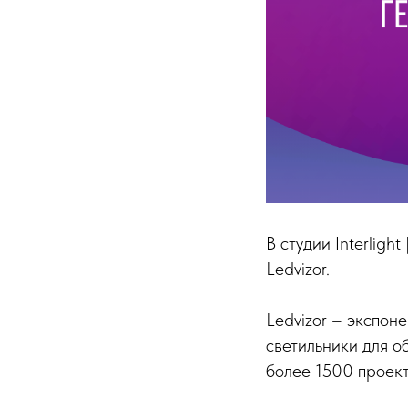
В студии Interlig
Ledvizor.
Ledvizor – экспон
светильники для о
более 1500 проект