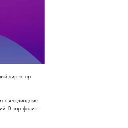
ьный директор
ит светодиодные
й. В портфолио -