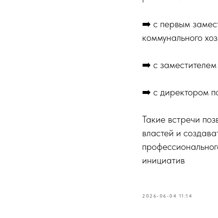
➡️ с первым замес
коммунального хоз
➡️ с заместителем
➡️ с директором 
Такие встречи поз
властей и создава
профессиональног
инициатив
2026-06-04 11:14