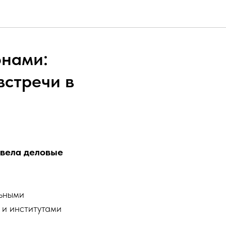
онами:
встречи в
овела деловые
льными
 и институтами