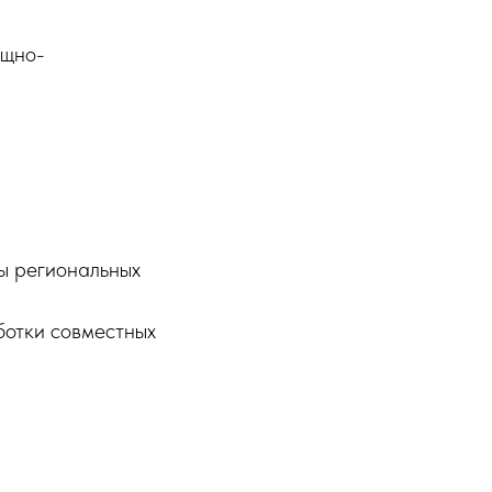
ищно-
ны региональных
ботки совместных